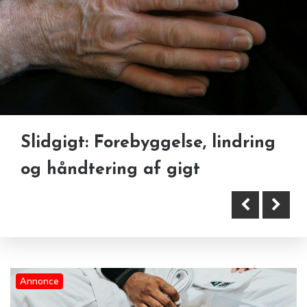
Kampsport, kropsbevidsthed og
Slidgigt: Forebyggelse, lindring
Forny din garderobe uden at
mandlig selvforbedring — en
og håndtering af gigt
købe nyt
naturlig forbindelse
Annonce