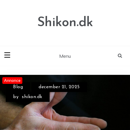
Skip
to
content
Shikon.dk
Menu
Annonce
Annonce
Annonce
Blog
december 21, 2025
by
shikon.dk